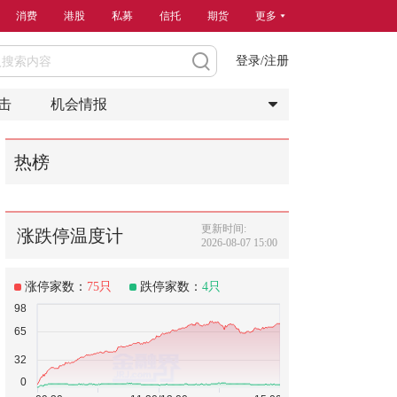
消费
港股
私募
信托
期货
更多
登录/注册
击
机会情报
热榜
更新时间:
涨跌停温度计
2026-08-07 15:00
涨停家数：
75
只
跌停家数：
4
只