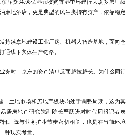
京东斥资34.98亿港元收购香港中环建行大厦多层甲级
油麻地酒店，更是典型的民生类持有资产，依靠稳定
发持续拿地
建设工业
厂房、机器人智造基地，面向仓
打通线下实体生产链路。
业务时，京东的资产清单反而越拉越长。为什么同行
健，土地市场和
房地产
板块均处于调整周期，这为其
海易居房地产研究院副院长严跃进对时代周报
记者
表
逻辑。既与业务扩张节奏密切相关，也是在当前环境
一种现实考量。