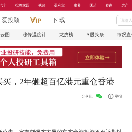
汽车
投教家园
视频
盈利宝
康养
医药
券商
房产
爱投顾
下 载
盘云图
涨停温度计
龙虎榜
A股头条
市况直
买买，2年砸超百亿港元重仓香港
分享到:
举报