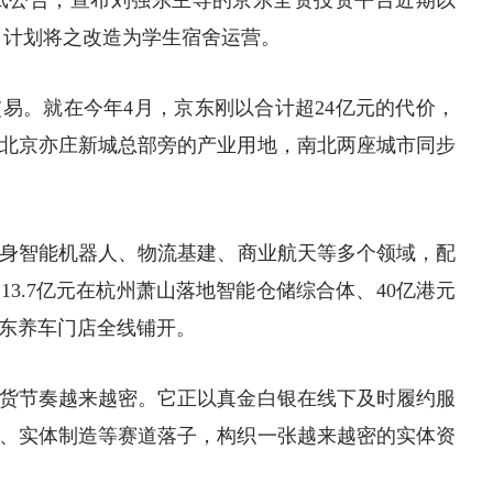
K）一纸公告，宣布刘强东主导的京东全资投资平台近期以
，计划将之改造为学生宿舍运营。
易。就在今年4月，京东刚以合计超24亿元的代价，
北京亦庄新城总部旁的产业用地，南北两座城市同步
身智能
机器人
、
物流
基建、
商业航天
等多个领域，配
3.7亿元在杭州萧山落地智能仓储综合体、40亿港元
京东养车门店全线铺开。
货节奏越来越密。它正以真金
白银
在线下及时履约服
、实体制造等赛道落子，构织一张越来越密的实体资