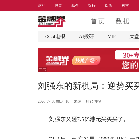
财经
股票
基金
银行
保险
科技
首 页
数 据
7X24电报
AI投研
VIP
大
刘强东的新棋局：逆势买
2026-07-08 08:34:18
来源：
时代周报
刘强东又砸7.5亿港元买买买了。